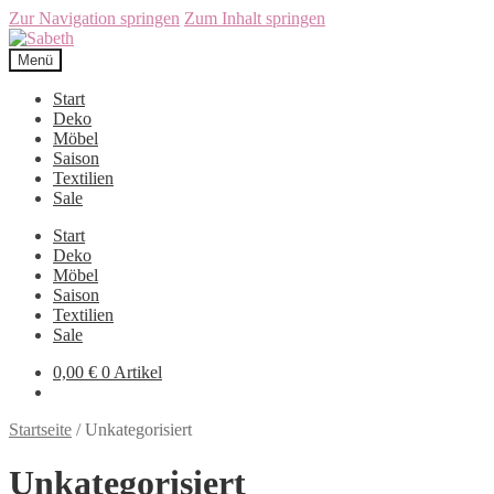
Zur Navigation springen
Zum Inhalt springen
Menü
Start
Deko
Möbel
Saison
Textilien
Sale
Start
Deko
Möbel
Saison
Textilien
Sale
0,00
€
0 Artikel
Startseite
/
Unkategorisiert
Unkategorisiert