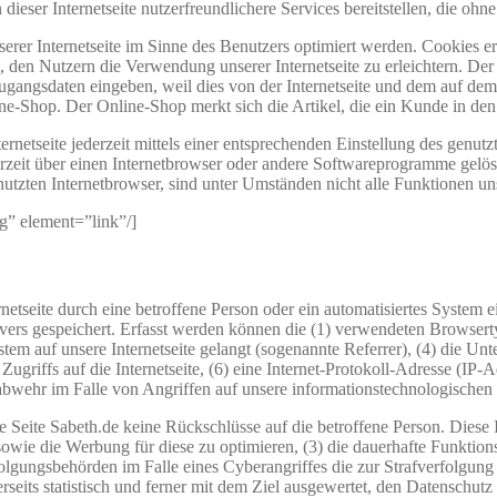
ieser Internetseite nutzerfreundlichere Services bereitstellen, die oh
erer Internetseite im Sinne des Benutzers optimiert werden. Cookies er
 den Nutzern die Verwendung unserer Internetseite zu erleichtern. Der 
ne Zugangsdaten eingeben, weil dies von der Internetseite und dem au
ne-Shop. Der Online-Shop merkt sich die Artikel, die ein Kunde in den 
rnetseite jederzeit mittels einer entsprechenden Einstellung des genu
erzeit über einen Internetbrowser oder andere Softwareprogramme gelösc
utzten Internetbrowser, sind unter Umständen nicht alle Funktionen uns
ng” element=”link”/]
ternetseite durch eine betroffene Person oder ein automatisiertes Syste
rvers gespeichert. Erfasst werden können die (1) verwendeten Browser
ystem auf unsere Internetseite gelangt (sogenannte Referrer), (4) die U
Zugriffs auf die Internetseite, (6) eine Internet-Protokoll-Adresse (IP-
abwehr im Falle von Angriffen auf unsere informationstechnologischen
 Seite Sabeth.de keine Rückschlüsse auf die betroffene Person. Diese 
ite sowie die Werbung für diese zu optimieren, (3) die dauerhafte Funkt
rfolgungsbehörden im Falle eines Cyberangriffes die zur Strafverfolgu
rseits statistisch und ferner mit dem Ziel ausgewertet, den Datenschu