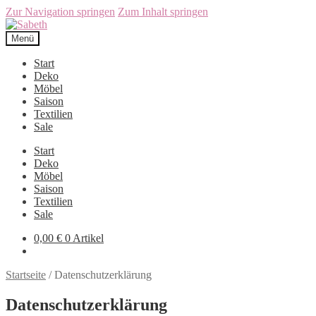
Zur Navigation springen
Zum Inhalt springen
Menü
Start
Deko
Möbel
Saison
Textilien
Sale
Start
Deko
Möbel
Saison
Textilien
Sale
0,00
€
0 Artikel
Startseite
/
Datenschutzerklärung
Datenschutzerklärung