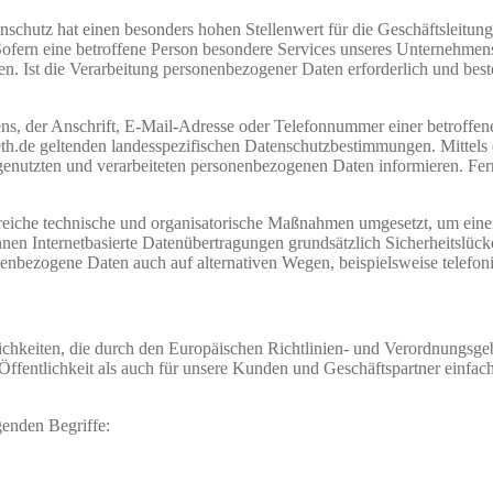
schutz hat einen besonders hohen Stellenwert für die Geschäftsleitung d
fern eine betroffene Person besondere Services unseres Unternehmens
. Ist die Verarbeitung personenbezogener Daten erforderlich und beste
, der Anschrift, E-Mail-Adresse oder Telefonnummer einer betroffenen
th.de geltenden landesspezifischen Datenschutzbestimmungen. Mittels
enutzten und verarbeiteten personenbezogenen Daten informieren. Fern
hlreiche technische und organisatorische Maßnahmen umgesetzt, um einen
en Internetbasierte Datenübertragungen grundsätzlich Sicherheitslücke
nenbezogene Daten auch auf alternativen Wegen, beispielsweise telefoni
fflichkeiten, die durch den Europäischen Richtlinien- und Verordnun
ffentlichkeit als auch für unsere Kunden und Geschäftspartner einfach
genden Begriffe: