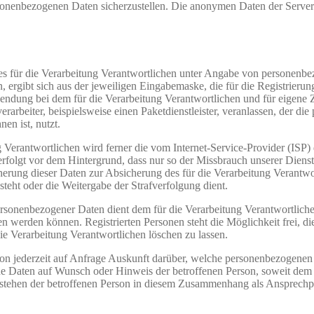
ersonenbezogenen Daten sicherzustellen. Die anonymen Daten der Server
te des für die Verarbeitung Verantwortlichen unter Angabe von persone
n, ergibt sich aus der jeweiligen Eingabemaske, die für die Registrier
endung bei dem für die Verarbeitung Verantwortlichen und für eigene 
arbeiter, beispielsweise einen Paketdienstleister, veranlassen, der die
en ist, nutzt.
ung Verantwortlichen wird ferner die vom Internet-Service-Provider (IS
erfolgt vor dem Hintergrund, dass nur so der Missbrauch unserer Diens
herung dieser Daten zur Absicherung des für die Verarbeitung Verantwor
esteht oder die Weitergabe der Strafverfolgung dient.
ersonenbezogener Daten dient dem für die Verarbeitung Verantwortliche
ten werden können. Registrierten Personen steht die Möglichkeit frei,
ie Verarbeitung Verantwortlichen löschen zu lassen.
rson jederzeit auf Anfrage Auskunft darüber, welche personenbezogenen 
ene Daten auf Wunsch oder Hinweis der betroffenen Person, soweit dem
n stehen der betroffenen Person in diesem Zusammenhang als Ansprechp